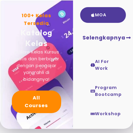
MOA
100+ Kelas
Tersedia
Katalog
Selengkapnya
Kelas
Explore Kelas Kursus
gratis dan berbayar
AI For
dengan pengajar
Work
yang ahli di
bidangnya!
Program
Bootcamp
All
Courses
Workshop