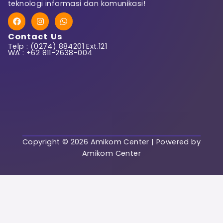
teknologi informasi dan komunikasi!
F
I
W
First Name
a
n
h
c
s
a
Contact Us
e
t
t
Telp : (0274) 884201 Ext.121
b
a
s
WA : +62 811-2638-004
o
g
a
o
r
p
k
a
p
Last Name
m
User Name
Copyright © 2026 Amikom Center | Powered by
Amikom Center
E-Mail