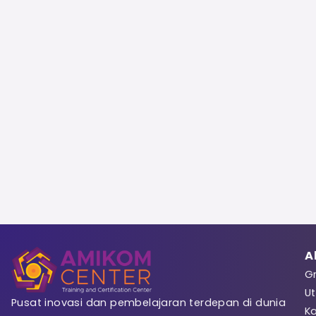
Sign 
Registrasi
A
Gr
Ut
Pusat inovasi dan pembelajaran terdepan di dunia
K