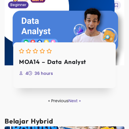
Regist
Beginner
Already have an acc
Login
MOA14 – Data Analyst
4
36 hours
« Previous
Next »
Belajar Hybrid