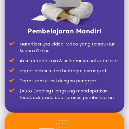
Pembelajaran Mandiri
Materi berupa video-video yang terstruktur
Secara Online
Akses kapan saja & selamanya untuk belajar
dapat diakses dari berbagai perangkat
Dapat konsultasi dengan pengajar
(Auto Grading) langsung mendapatkan
feedback pada saat proses pembelajaran