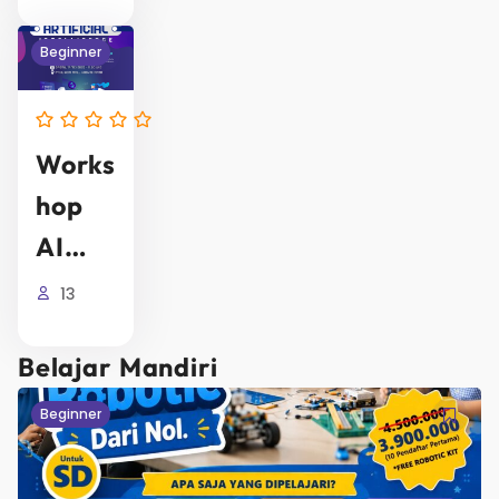
Conte
Nt
Beginner
Creat
Or
Works
Hop
AI
Untuk
13
Efekti
Belajar Mandiri
Vitas
Kerja
Beginner