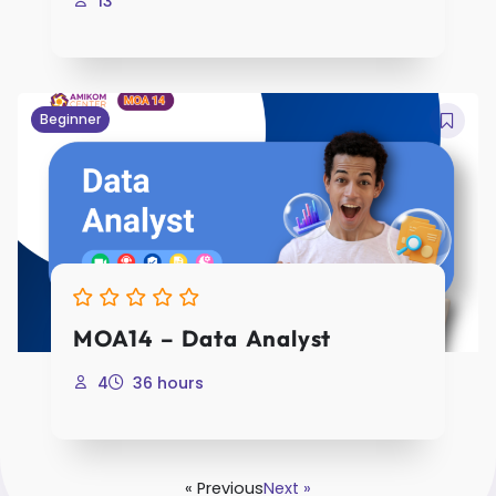
13
Beginner
MOA14 – Data Analyst
4
36 hours
« Previous
Next »