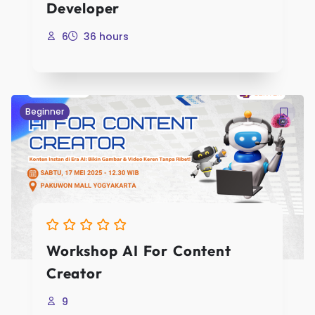
Developer
6
36 hours
Sign 
Registrasi
Beginner
First Name
Last Name
Workshop AI For Content
Creator
9