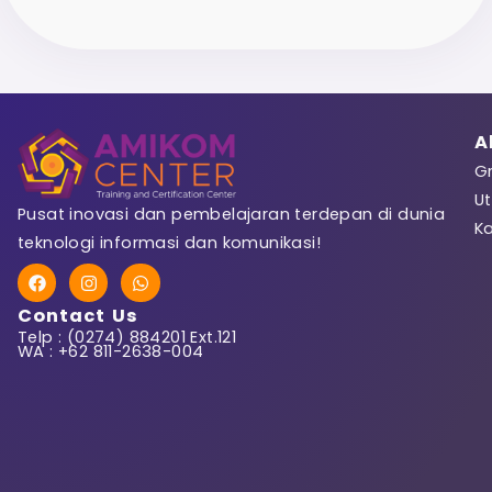
A
Gr
Ut
Pusat inovasi dan pembelajaran terdepan di dunia
K
teknologi informasi dan komunikasi!
F
I
W
a
n
h
c
s
a
Contact Us
e
t
t
Telp : (0274) 884201 Ext.121
b
a
s
WA : +62 811-2638-004
o
g
a
o
r
p
k
a
p
m