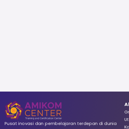
Sign 
Registrasi
A
Gr
Ut
Pusat inovasi dan pembelajaran terdepan di dunia
K