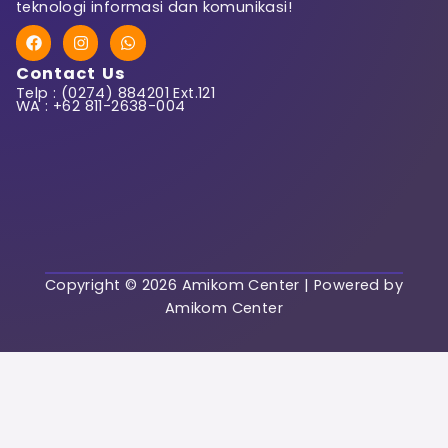
teknologi informasi dan komunikasi!
F
I
W
First Name
a
n
h
c
s
a
Contact Us
e
t
t
Telp : (0274) 884201 Ext.121
b
a
s
WA : +62 811-2638-004
o
g
a
o
r
p
k
a
p
Last Name
m
User Name
Copyright © 2026 Amikom Center | Powered by
Amikom Center
E-Mail