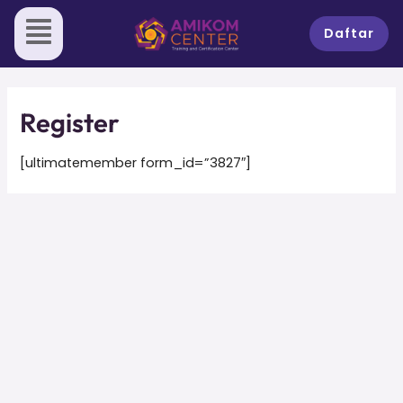
Skip
to
Daftar
content
Register
[ultimatemember form_id=”3827″]