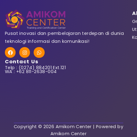
A
Gr
Ut
Pusat inovasi dan pembelajaran terdepan di dunia
K
teknologi informasi dan komunikasi!
F
I
W
a
n
h
c
s
a
Contact Us
e
t
t
Telp : (0274) 884201 Ext.121
b
a
s
WA : +62 811-2638-004
o
g
a
o
r
p
k
a
p
m
Copyright © 2026 Amikom Center | Powered by
Amikom Center