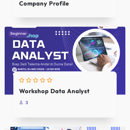
Company Profile
Sign 
Registrasi
Beginner
First Name
Last Name
Workshop Data Analyst
3
User Name