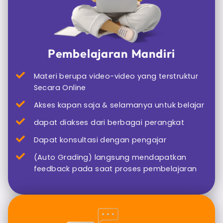
Pembelajaran Mandiri
Materi berupa video-video yang terstruktur
Secara Online
Akses kapan saja & selamanya untuk belajar
dapat diakses dari berbagai perangkat
Dapat konsultasi dengan pengajar
(Auto Grading) langsung mendapatkan
feedback pada saat proses pembelajaran