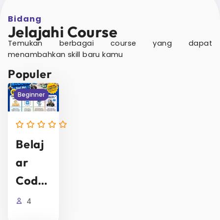
Bidang
Jelajahi Course
Temukan berbagai course yang dapat
menambahkan skill baru kamu
Populer
Beginner
Belaj
Ar
Codin
G &
4
Robot