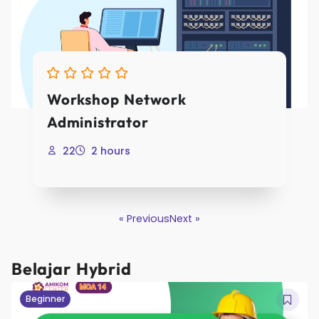
Already have an acc
Login
Workshop Network
Administrator
22
2 hours
« Previous
Next »
Belajar Hybrid
Beginner